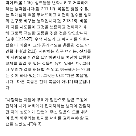
력이요(롬 1:16), 성도들을 변화시키고 거룩하게 
하는 능력입니다(딛 2:11-12). 복음은 뚫을 수 없
는 적개심의 벽을 무너뜨리고 이전의 원수를 형제
와 친구로 바꾸는 능력입니다(엡 2:13-18). 바울
과 다른 사도들이 그것을 보존하고 전파하기 위
해 그토록 극심한 고통을 겪은 것은 당연합니다
(고후 11:23-27). 수석 사도가 그 메시지를 약화시
켰을 때 바울이 그와 공개적으로 충돌한 것도 당
연합니다(갈 2:11). 사랑하는 친구 여러분, 신자들
이 사랑으로 의견을 달리하면서도 여전히 달콤한 
교제를 즐길 수 있는 것들이 많이 있습니다. 그러
나 우리가 결코 허용할 수 없고 허용해서는 안 되
는 것이 하나 있는데, 그것은 바로 “다른 복음”입
니다.  다른 복음은 전혀 복음이 아니기 때문입니
다. 
“사랑하는 자들아 우리가 일반으로 받은 구원에 
관하여 내가 너희에게 편지하려는 생각이 간절하
던 차에 성도에게 단번에 주신 믿음의 도를 위하
여 힘써 싸우라는 편지로 너희를 권하여야 할 필
요를 느꼈노니”(유 3).