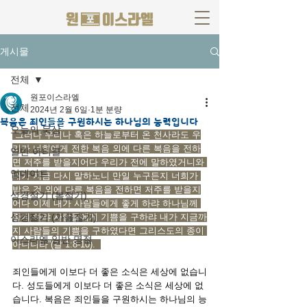
게시물
전체
원포이스라엘
전체
2024년 2월 6일
1분 분량
복음은 죄인들을 구원하시는 하나님의 능력입니다
오늘의 묵상
“그러나 우리나 혹은 하늘로부터 온 천사라도 우
리가 너희에게 전한 복음 외에 다른 복음을 전하
일반 아티클
면 저주를 받을지어다 우리가 전에 말하였거니와 
업데이트
내가 지금 다시 말하노니 만일 누구든지 너희가 
받은 것 외에 다른 복음을 전하면 저주를 받을지
성경절기 (봄절기)
어다 이제 내가 사람들에게 좋게 하랴 하나님께 
성경절기 (가을절기)
좋게 하랴 사람들에게 기쁨을 구하랴 내가 지금까
지 사람들의 기쁨을 구하였다면 그리스도의 종이 
이스라엘 일반 명절
아니니라”(갈 1:8-10).  
죄인들에게 이보다 더 좋은 소식은 세상에 없습니
다. 성도들에게 이보다 더 좋은 소식은 세상에 없
습니다. 복음은 죄인들을 구원하시는 하나님의 능