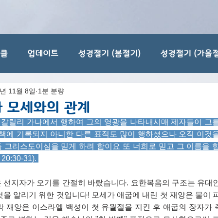
티클
업데이트
성경절기 (봄절기)
성경절기 (가을절
2년 11월 8일
1분 분량
 모세와의 관계
을 갈릴리 가나에서 행하여 그의 영광을 나타내시매 제자들이 그
 책에 기록되지 아니한 다른 표적도 많이 행하셨으나 오직 이것을
 그리스도이심을 믿게 하려 함이요 또 너희로 믿고 그 이름을 힘
0:30-31). 
 선지자가 오기를 간절히 바랐습니다. 요한복음의 구조는 유대
을 알리기 위한 것입니다! 모세가 애굽에 내린 첫 재앙은 물이 
, 마지막 재앙은 이스라엘 백성이 첫 유월절을 지킨 후 애굽의 장자