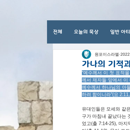
전체
오늘의 묵상
일반 아
원포이스라엘
202
이스라엘 일반 명절
가나의 기적과
“예수께서 이 첫 표적
께서 제자들 앞에서 이
예수께서 하나님의 아들
하려 함이니라”(요 2:11, 2
유대인들은 모세와 같은
구가 마침내 끝났다는 것
었고(출 7:14-25)