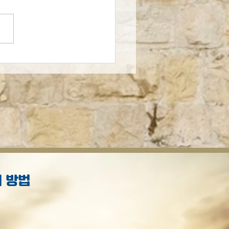
의 예언적 선집
 방법
S
.