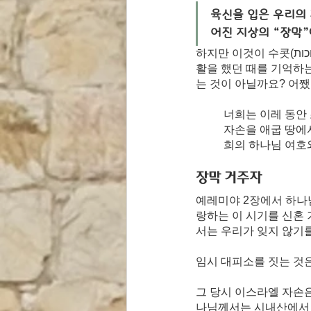
육신을 입은 우리의
어진 지상의 “장막
하지만 이것이 수콧(סוכות)의 전부는 아니겠지요? 그것은 출애굽 후 약속의 땅으로 가는 길목에서 광야생
활을 했던 때를 기억하
는 것이 아닐까요? 어쨌
너희는 이레 동안
자손을 애굽 땅에
희의 하나님 여호와이
장막 거주자
예레미야 2장에서 하나
랑하는 이 시기를 신혼
서는 우리가 잊지 않기
임시 대피소를 짓는 것은
그 당시 이스라엘 자손은
나님께서는 시내산에서 