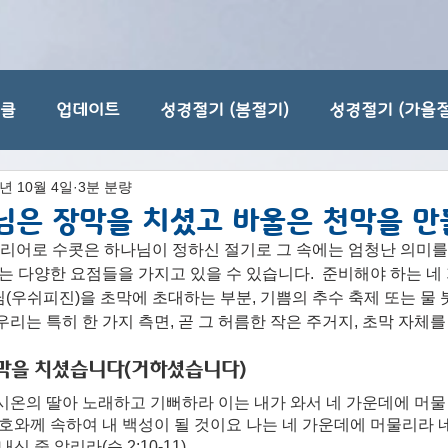
티클
업데이트
성경절기 (봄절기)
성경절기 (가을절
3년 10월 4일
3분 분량
님은 장막을 치셨고 바울은 천막을 
히브리어로 수콧은 하나님이 정하신 절기로 그 속에는 엄청난 의미
있는 다양한 요점들을 가지고 있을 수 있습니다.  준비해야 하는 네
(우쉬피진)을 초막에 초대하는 부분, 기쁨의 추수 축제 또는 물 
우리는 특히 한 가지 측면, 곧 그 허름한 작은 주거지, 초막 자체
장막을 치셨습니다(거하셨습니다)
시온의 딸아 노래하고 기뻐하라 이는 내가 와서 네 가운데에 머
여호와께 속하여 내 백성이 될 것이요 나는 네 가운데에 머물리라 
신 줄 알리라(슥 2:10-11).