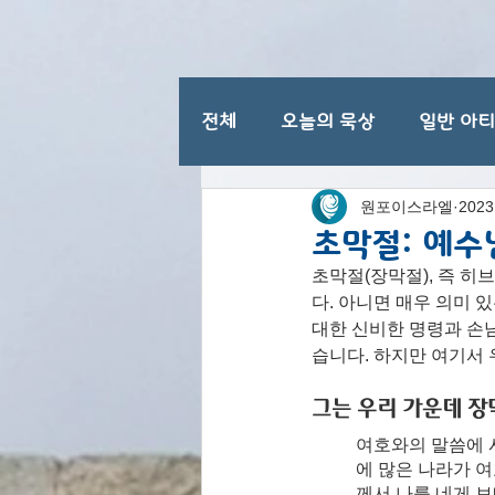
전체
오늘의 묵상
일반 아
원포이스라엘
202
이스라엘 일반 명절
초막절: 예수
초막절(장막절), 즉 
다. 아니면 매우 의미 
대한 신비한 명령과 손님
습니다. 하지만 여기서 
그는 우리 가운데 
여호와의 말씀에 
에 많은 나라가 
께서 나를 네게 보내