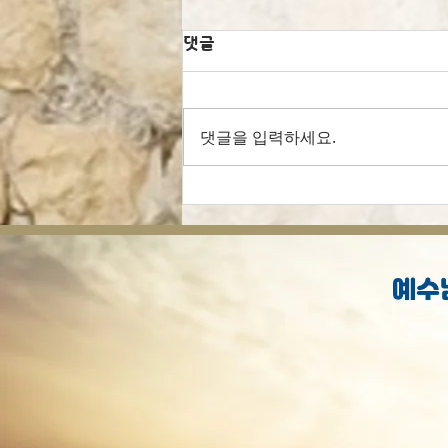
댓글
댓글을 입력하세요.
추수감사절은 초막절인 수콧
에 근거했을까요?
예수