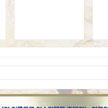
시편 87편: 이스라엘의 원수
백만
들이 시온에서 다시 태어나
은 
다!
집니