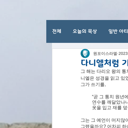
전체
오늘의 묵상
일반 아
원포이스라엘
202
이스라엘 일반 명절
다니엘처럼 
그 해는 다리오 왕의 통
니엘은 성경을 읽고 있었
그가 쓰기를,  
“곧 그 통치 원년
연수를 깨달았나니
옷을 입고 재를 덮
그는 그 예언이 머지않아
그랬을까요? 어차피 하