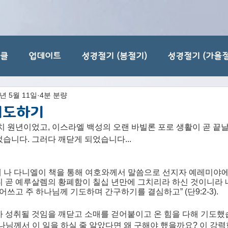
티클
업데이트
성경절기 (봄절기)
성경절기 (가을절
3년 5월 11일
4분 분량
기도하기
치 원년이었고, 이스라엘 백성의 오랜 바빌론 포로 생활이 곧 끝
습니다. 그러다 깨닫게 되었습니다...
에 나 다니엘이 책을 통해 여호와께서 말씀으로 선지자 예레미야에
 곧 예루살렘의 황폐함이 칠십 년만에 그치리라 하신 것이니라 
어쓰고 주 하나님께 기도하며 간구하기를 결심하고” (단9:2-3).
 성취될 것임을 깨닫고 소매를 걷어붙이고 온 힘을 다해 기도했습
나님께서 이 일을 하실 줄 알았다면 왜 구해야 했을까요? 이 강