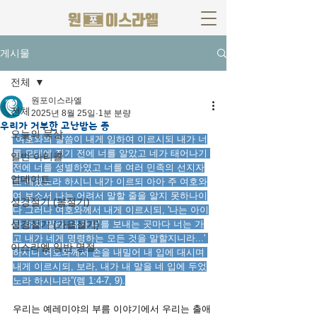
게시물
전체
원포이스라엘
전체
2025년 8월 25일
1분 분량
우리가 거부한 고난받는 종
오늘의 묵상
“여호와의 말씀이 내게 임하여 이르시되 내가 너
를 모태에 짓기 전에 너를 알았고 네가 태어나기 
일반 아티클
전에 너를 성별하였고 너를 여러 민족의 선지자
업데이트
로 세웠노라 하시니 내가 이르되 아아 주 여호와
여 보소서 나는 어려서 말할 줄을 알지 못하나이
성경절기 (봄절기)
다 그러나 여호와께서 내게 이르시되, '나는 아이
성경절기 (가을절기)
라 하지 말라. 내가 너를 보내는 곳마다 너는 가
고 내가 네게 명령하는 모든 것을 말할지니라...' 
이스라엘 일반 명절
하시니 여호와께서 손을 내밀어 내 입에 대시며 
내게 이르시되, 보라, 내가 내 말을 네 입에 두었
노라 하시니라”(렘 1:4-7, 9).
우리는 예레미야의 부름 이야기에서 우리는 출애